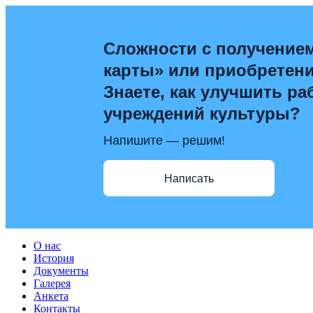
Сложности с получение
карты» или приобретен
Знаете, как улучшить ра
учреждений культуры?
Напишите — решим!
Написать
О нас
История
Документы
Галерея
Анкета
Контакты