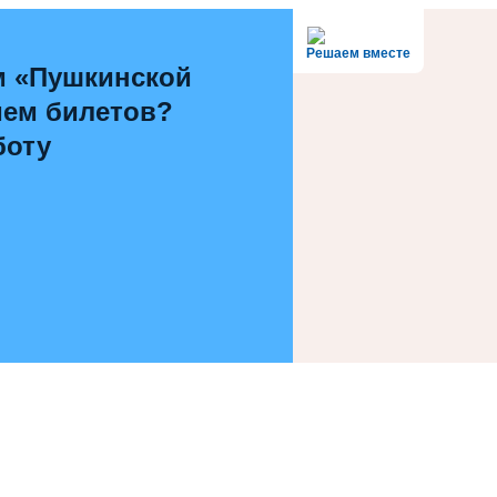
Решаем вместе
м «Пушкинской
ием билетов?
боту